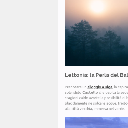
Lettonia: la Perla del Ba
Prenotate un
alloggio a Riga
, la capit
splendido
Castello
che ospita la sede
stagioni calde avrete la possibilità di
placidamente ne solca le acque, fredde
alla città vecchia, immersa nel verde.