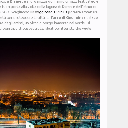
ico; a
Klaipeda
si organizza ogni anno un jazz festival ed è
 fuori porta alla volta della laguna di Kursiu e dell’istmo di
NESCO. Scegliendo un
soggiorno a Vilnius
potrete ammirare
retti per proteggere la città, la
Torre di Gediminas
e il suo
iere degli artisti, un piccolo borgo immerso nel verde. Di
 ogni tipo di passeggiata, ideali per il turista che vuole