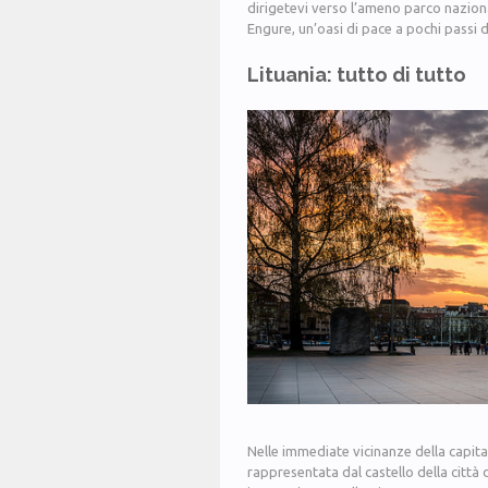
dirigetevi verso l’ameno parco nazional
Engure, un’oasi di pace a pochi passi d
Lituania: tutto di tutto
Nelle immediate vicinanze della capit
rappresentata dal castello della città 