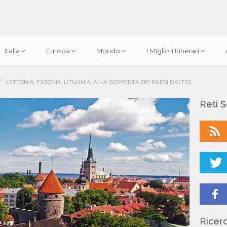
Italia
Europa
Mondo
I Migliori Itinerari
/
LETTONIA, ESTONIA, LITUANIA: ALLA SCOPERTA DEI PAESI BALTICI
Reti S
Ricerc