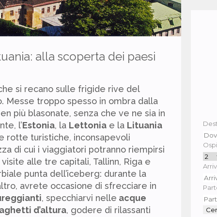
tuania: alla scoperta dei paesi
 che si recano sulle frigide rive del
o. Messe troppo spesso in ombra dalla
ben più blasonate, senza che ve ne sia in
Dest
te, l’
Estonia
, la
Lettonia
e la
Lituania
 rotte turistiche, inconsapevoli
Ospit
za di cui i viaggiatori potranno riempirsi
visite alle tre capitali, Tallinn, Riga e
Arriv
rbiale punta dell’iceberg: durante la
ltro, avrete occasione di sfrecciare in
Part
ureggianti
, specchiarvi nelle
acque
laghetti d’altura
, godere di rilassanti