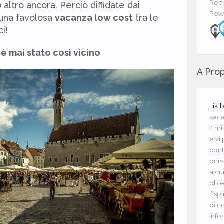
Rech
altro ancora. Perciò diffidate dai
Pow
una favolosa
vacanza low cost
tra le
i!
è mai stato così vicino
A Prop
Liki
vaca
2 mi
e vi
cont
princ
alcu
obie
l’isp
di c
info