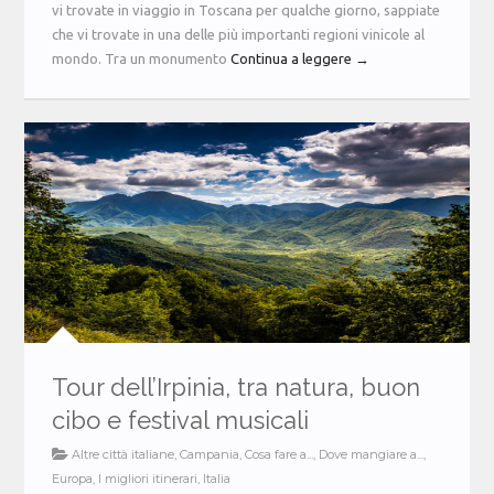
vi trovate in viaggio in Toscana per qualche giorno, sappiate
che vi trovate in una delle più importanti regioni vinicole al
mondo. Tra un monumento
Continua a leggere →
Tour dell’Irpinia, tra natura, buon
cibo e festival musicali
Altre città italiane
,
Campania
,
Cosa fare a...
,
Dove mangiare a...
,
Europa
,
I migliori itinerari
,
Italia