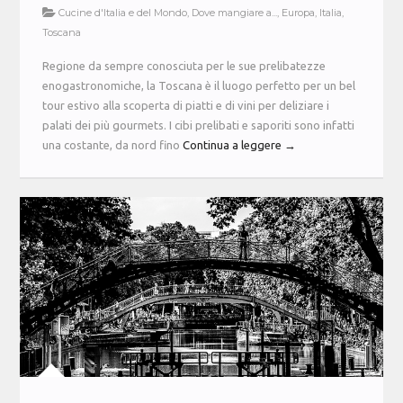
Cucine d'Italia e del Mondo
,
Dove mangiare a...
,
Europa
,
Italia
,
Toscana
Regione da sempre conosciuta per le sue prelibatezze
enogastronomiche, la Toscana è il luogo perfetto per un bel
tour estivo alla scoperta di piatti e di vini per deliziare i
palati dei più gourmets. I cibi prelibati e saporiti sono infatti
una costante, da nord fino
Continua a leggere →