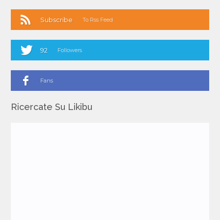
Subscribe
To Rss Feed
92
Followers
Fans
Ricercate Su Likibu