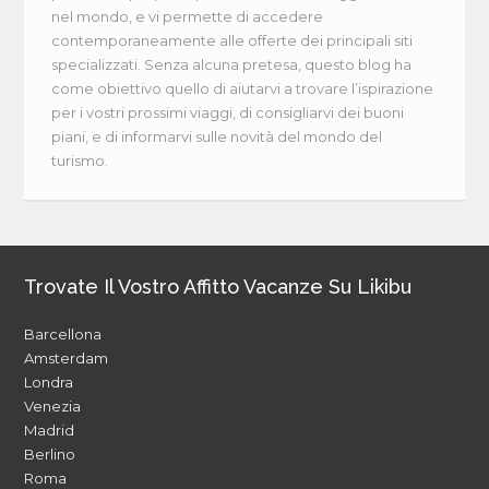
nel mondo, e vi permette di accedere
contemporaneamente alle offerte dei principali siti
specializzati. Senza alcuna pretesa, questo blog ha
come obiettivo quello di aiutarvi a trovare l’ispirazione
per i vostri prossimi viaggi, di consigliarvi dei buoni
piani, e di informarvi sulle novità del mondo del
turismo.
Trovate Il Vostro Affitto Vacanze Su Likibu
Barcellona
Amsterdam
Londra
Venezia
Madrid
Berlino
Roma