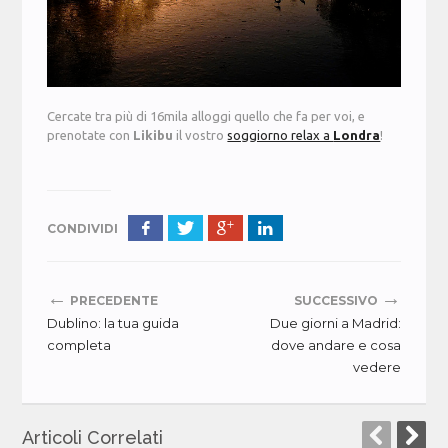
Cercate tra più di 16mila alloggi quello che fa per voi, e
prenotate con
Likibu
il vostro
soggiorno relax a
Londra
!
CONDIVIDI
←
→
PRECEDENTE
SUCCESSIVO
Dublino: la tua guida
Due giorni a Madrid:
completa
dove andare e cosa
vedere
Articoli Correlati