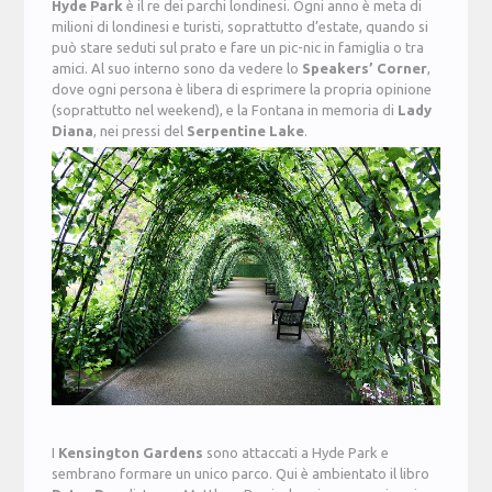
Hyde Park
è il re dei parchi londinesi. Ogni anno è meta di
milioni di londinesi e turisti, soprattutto d’estate, quando si
può stare seduti sul prato e fare un pic-nic in famiglia o tra
amici. Al suo interno sono da vedere lo
Speakers’ Corner
,
dove ogni persona è libera di esprimere la propria opinione
(soprattutto nel weekend), e la Fontana in memoria di
Lady
Diana
, nei pressi del
Serpentine Lake
.
I
Kensington Gardens
sono attaccati a Hyde Park e
sembrano formare un unico parco. Qui è ambientato il libro