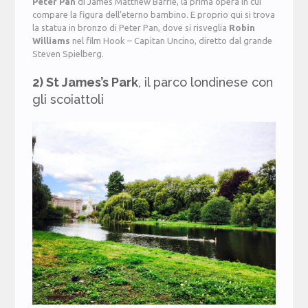
Peter Pan
di James Matthew Barrie, la prima opera in cui
compare la figura dell’eterno bambino. E proprio qui si trova
la statua in bronzo di Peter Pan, dove si risveglia
Robin
Williams
nel film Hook – Capitan Uncino, diretto dal grande
Steven Spielberg.
2) St James’s Park
, il parco londinese con
gli scoiattoli