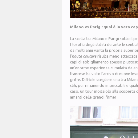
Milano vs Parigi: qual è la vera ca
La scelta tra Milano e Parigi sotto il p
filosofia degli stilisti durante le centr
da molti anni vanta la propria superior
l’
haute couture
risulta meno attaccat
capi di abbigliamento spesso piuttosto 
un’enorme esperienza cumulata da an
francese ha visto l’arrivo di nuove le
griffe. Difficile scegliere una tra Mil
stili, pur rimanendo impeccabili e quali
caso, un tour modaiolo alla scoperta di
amanti delle grandi firme!