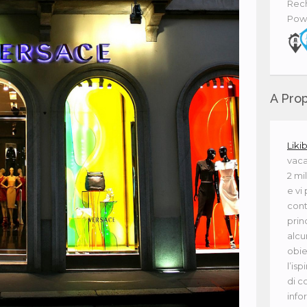
Rech
Pow
A Prop
Liki
vaca
2 mi
e vi
cont
princ
alcu
obie
l’isp
di c
info