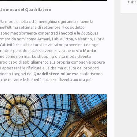
turi
lta moda del Quadrilatero
la moda e nella città meneghina ogni anno si tiene la
 nell’ultima settimana di settembre. Il cosiddetto
 sono maggiormente concentrati i negozi e le
boutiques
irmate da nomi come Armani, Luis Vuitton, Valentino, Dior e
’attività che attira turisti e visitatori provenienti da ogni
nte il periodo natalizio vede le vetrine di
via Monte
lare come non mai. Lo shopping d’alta moda diventa
uperbo capo di abbigliamento alla propria compagnia oppure
appezzerà le rifiniture e l’altissima qualità dei prodotti
uminano i negozi del
Quadrilatero milanese
conferiscono
 che durante le festività natalizie diventa ancora più