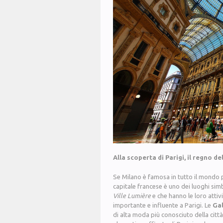
Alla scoperta di Parigi, il regno d
Se Milano è famosa in tutto il mondo 
capitale francese è uno dei luoghi simbo
Ville Lumière
e che hanno le loro attiv
importante e influente a Parigi. Le
Ga
di alta moda più conosciuto della città