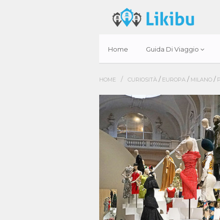
Home
Guida Di Viaggio
/
/
/
/
HOME
CURIOSITÀ
EUROPA
MILANO