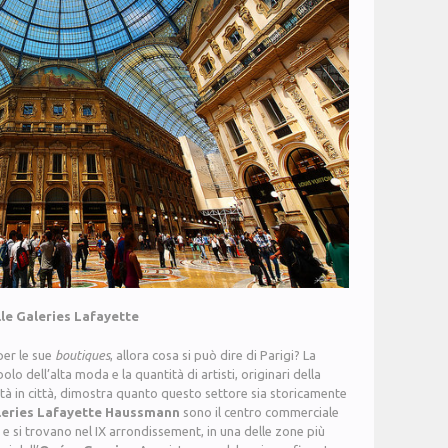
elle Galeries Lafayette
per le sue
boutiques
, allora cosa si può dire di Parigi? La
lo dell’alta moda e la quantità di artisti, originari della
ità in città, dimostra quanto questo settore sia storicamente
leries Lafayette Haussmann
sono il centro commerciale
 e si trovano nel IX arrondissement, in una delle zone più