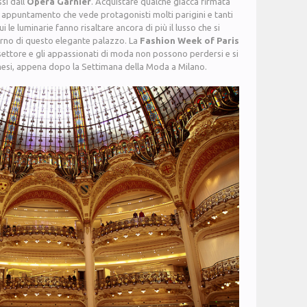
si dall’
Opéra Garnier
. Acquistare qualche giacca firmata
appuntamento che vede protagonisti molti parigini e tanti
cui le luminarie fanno risaltare ancora di più il lusso che si
erno di questo elegante palazzo. La
Fashion Week of Paris
settore e gli appassionati di moda non possono perdersi e si
 mesi, appena dopo la Settimana della Moda a Milano.