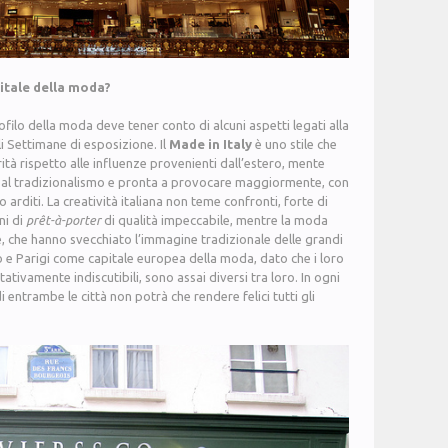
pitale della moda?
rofilo della moda deve tener conto di alcuni aspetti legati alla
ali Settimane di esposizione. Il
Made in Italy
è uno stile che
ità rispetto alle influenze provenienti dall’estero, mente
a al tradizionalismo e pronta a provocare maggiormente, con
arditi. La creatività italiana non teme confronti, forte di
ni di
prêt-à-porter
di qualità impeccabile, mentre la moda
ve, che hanno svecchiato l’immagine tradizionale delle grandi
ano e Parigi come capitale europea della moda, dato che i loro
tativamente indiscutibili, sono assai diversi tra loro. In ogni
 entrambe le città non potrà che rendere felici tutti gli