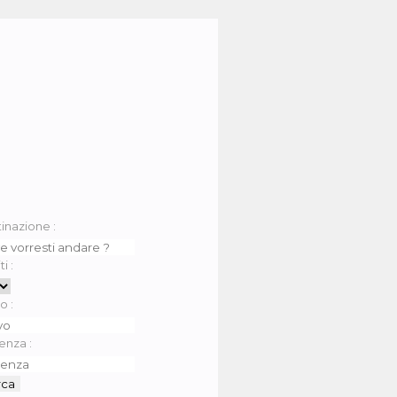
inazione :
i :
o :
enza :