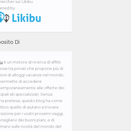
ercher sur Likibu
ered by
osito Di
bu
è un motore di ricerca di affitti
nze tra privati che propone più di
lioni di alloggi vacanze nel mondo,
 permette di accedere
emporaneamente alle offerte dei
ipali siti specializzati. Senza
na pretesa, questo blog ha come
ttivo quello di aiutarvi a trovare
irazione per i vostri prossimi viaggi,
onsigliarvi dei buoni piani, e di
rmarvi sulle novità del mondo del