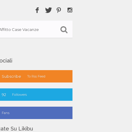
Affitto Case Vacanze
ociali
Subscribe
To Rss Feed
92
Followers
Fans
ate Su Likibu