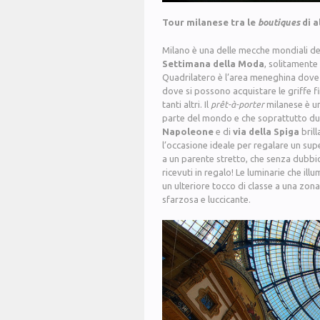
Tour milanese tra le
boutiques
di a
Milano è una delle mecche mondiali del
Settimana della Moda
, solitamente
Quadrilatero è l’area meneghina dove
dove si possono acquistare le griffe f
tanti altri. Il
prêt-à-porter
milanese è un
parte del mondo e che soprattutto dura
Napoleone
e di
via della Spiga
bril
l’occasione ideale per regalare un s
a un parente stretto, che senza dubbio 
ricevuti in regalo! Le luminarie che ill
un ulteriore tocco di classe a una zona
sfarzosa e luccicante.