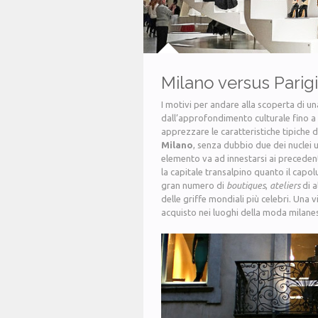
Milano versus Parigi
I motivi per andare alla scoperta di 
dall’approfondimento culturale fino 
apprezzare le caratteristiche tipiche d
Milano
, senza dubbio due dei nuclei u
elemento va ad innestarsi ai precedenti
la capitale transalpino quanto il capo
gran numero di
boutiques
,
ateliers
di 
delle griffe mondiali più celebri. Una 
acquisto nei luoghi della moda milanes