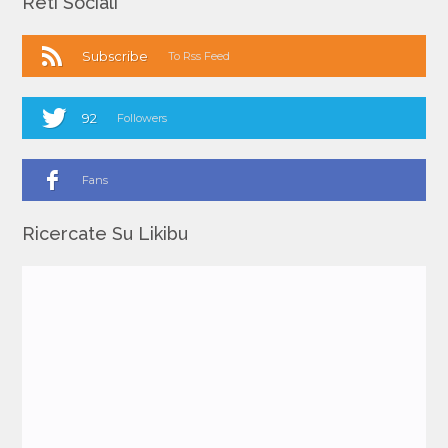
Reti Sociali
Subscribe
To Rss Feed
92
Followers
Fans
Ricercate Su Likibu