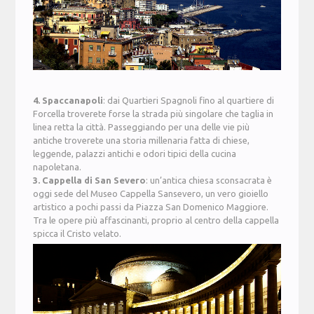
4. Spaccanapoli
: dai Quartieri Spagnoli fino al quartiere di
Forcella troverete forse la strada più singolare che taglia in
linea retta la città. Passeggiando per una delle vie più
antiche troverete una storia millenaria fatta di chiese,
leggende, palazzi antichi e odori tipici della cucina
napoletana.
3. Cappella di San Severo
: un’antica chiesa sconsacrata è
oggi sede del Museo Cappella Sansevero, un vero gioiello
artistico a pochi passi da Piazza San Domenico Maggiore.
Tra le opere più affascinanti, proprio al centro della cappella
spicca il Cristo velato.