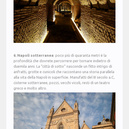
6. Napoli sotterranea
: poco più di quaranta metri è la
profondità che dovrete percorrere per tornare indietro di
duemila anni. La “città di sotto” nasconde un fitto intrigo di
anfratti, grotte e cunicoli che raccontano una storia parallela
alla vita della Napoli in superficie. Manufatti del III secolo a.C,
cisterne sotterranee, pozzi, vecchi vicoli, resti di un teatro
greco e molto altro.