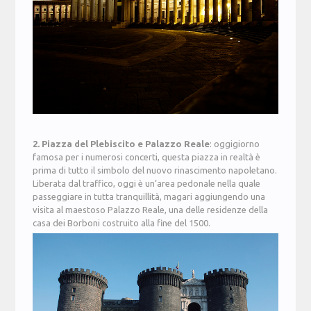
2. Piazza del Plebiscito e Palazzo Reale
: oggigiorno
famosa per i numerosi concerti, questa piazza in realtà è
prima di tutto il simbolo del nuovo rinascimento napoletano.
Liberata dal traffico, oggi è un’area pedonale nella quale
passeggiare in tutta tranquillità, magari aggiungendo una
visita al maestoso Palazzo Reale, una delle residenze della
casa dei Borboni costruito alla fine del 1500.