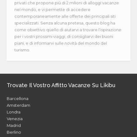
privati che propone più di 2 milioni di alloggi vacanze
nel mondo, e vi permette di accedere
contemporaneamente alle offerte dei principali siti
specializzati. Senza alcuna pretesa, questo blog ha
come obiettivo quello di aiutarvi a trovare l’ispirazione
per i vostri prossimi viaggi, di consigliarvi dei buoni
piani, e di informarvi sulle novità del mondo del
turismo.
Trovate Il Vostro Affitto Vacanze Su Likibu
Barcellona
Amsterdam
Londra
Venezia
Madrid
Berlino