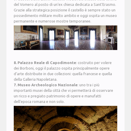
del Vomero al posto di un’ex chiesa dedicata a Sant’Erasmo.
Grazie alla strategica posizione il castello è sempre stato un
possedimento militare molto ambito e oggi ospita un museo
permanente e numerose mostre temporanee.
8. Palazzo Reale di Capodimonte
: costruito per volere
dei Borboni, oggi il palazzo ospita principalmente opere
d’arte distribuite in due collezioni: quella francese e quella
della Galleria Napoletana.
7. Museo Archeologico Nazionale
: uno tra i più
importanti musei della città che vi permetterà di osservare
un ricco e pregiato patrimonio di opere e manufatti
dell’epoca romana e non solo.