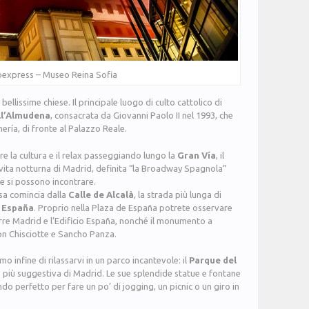
express – Museo Reina Sofia
ellissime chiese. Il principale luogo di culto cattolico di
ll’Almudena
, consacrata da Giovanni Paolo II nel 1993, che
mería, di fronte al Palazzo Reale.
e la cultura e il relax passeggiando lungo la
Gran Vía
, il
 vita notturna di Madrid, definita “la Broadway Spagnola”
he si possono incontrare.
ssa comincia dalla
Calle de Alcalà
, la strada più lunga di
 España
. Proprio nella Plaza de España potrete osservare
re Madrid e l’Edificio España, nonché il monumento a
Don Chisciotte e Sancho Panza.
o infine di rilassarvi in un parco incantevole: il
Parque del
e più suggestiva di Madrid. Le sue splendide statue e fontane
do perfetto per fare un po’ di jogging, un picnic o un giro in