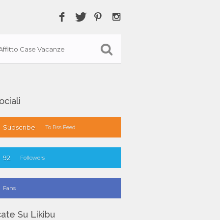
Affitto Case Vacanze
ociali
Subscribe
To Rss Feed
92
Followers
Fans
ate Su Likibu