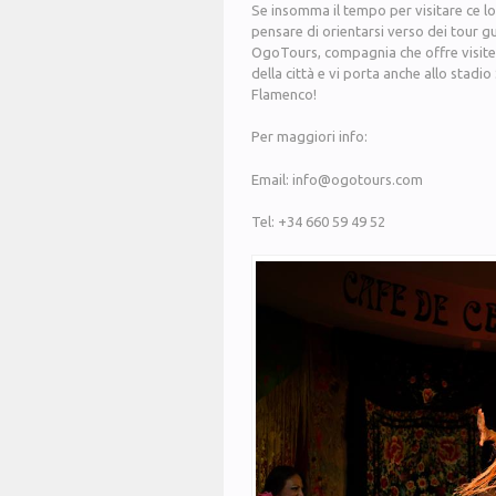
Se insomma il tempo per visitare ce l
pensare di orientarsi verso dei tour gui
OgoTours, compagnia che offre visite g
della città e vi porta anche allo sta
Flamenco!
Per maggiori info:
Email: info@ogotours.com
Tel: +34 660 59 49 52