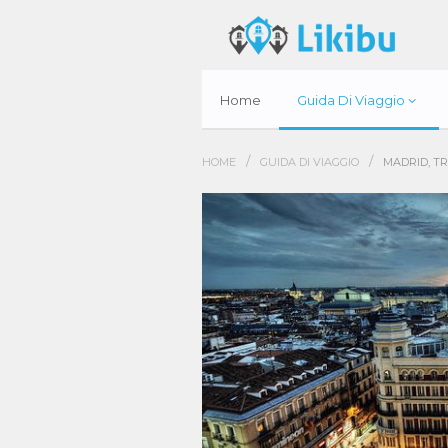
Home
Guida Di Viaggio
/
/
HOME
GUIDA DI VIAGGIO
MADRID, TR