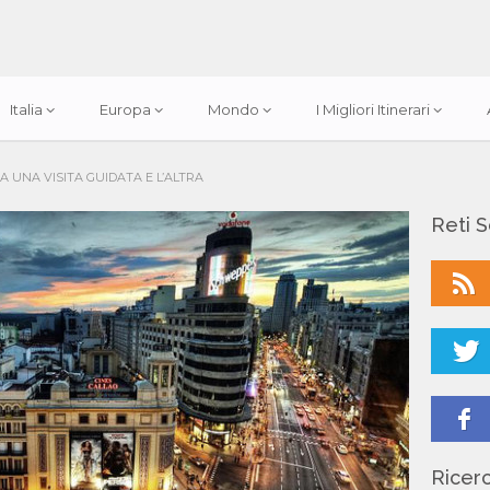
Italia
Europa
Mondo
I Migliori Itinerari
A UNA VISITA GUIDATA E L’ALTRA
Reti S
Ricerc