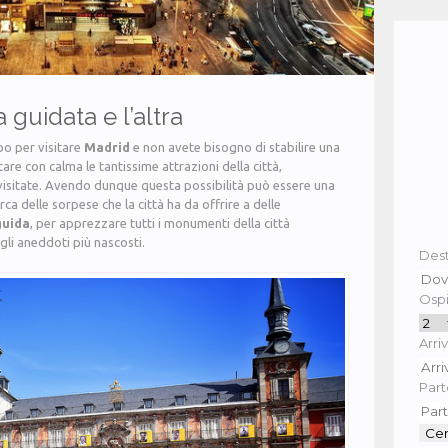
a guidata e l’altra
po per visitare
Madrid
e non avete bisogno di stabilire una
tare con calma le tantissime attrazioni della città,
 visitate. Avendo dunque questa possibilità può essere una
rca delle sorpese che la città ha da offrire a delle
guida
, per apprezzare tutti i monumenti della città
 gli aneddoti più nascosti.
Dest
Ospit
Arriv
Part