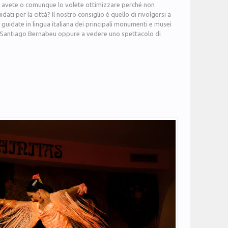
o avete o comunque lo volete ottimizzare perché non
dati per la città? Il nostro consiglio è quello di rivolgersi a
uidate in lingua italiana dei principali monumenti e musei
dio Santiago Bernabeu oppure a vedere uno spettacolo di