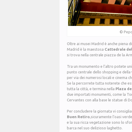
© Pepo
Oltre ai musei Madrid è anche piena di b
Madrid è la maestosa
Cattedrale de
si trova nella centrale piazza de la Ar
Tra un monumento e l’altro potete unir
punto centrale dello shopping e della
per via dei numerosi locali e cinema c
Se la percorrete tutta noterete che e
tutta la città, e termina nella
Plaza de
due importati monumenti, come la Tor
Cervantes con alla base le statue di 
Per concludere la giornata vi consigliam
Buen Retiro
,sicuramente l’oasi verd
e la sua ricca vegetazione sono lo sfon
barca nel suo delizioso laghetto.