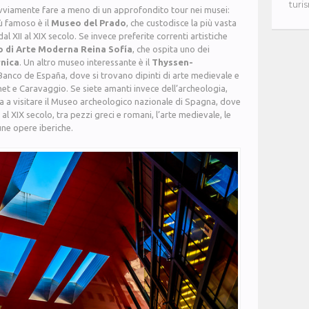
turi
ovviamente fare a meno di un approfondito tour nei musei:
iù famoso è il
Museo del Prado
, che custodisce la più vasta
l XII al XIX secolo. Se invece preferite correnti artistiche
 di Arte Moderna Reina Sofía
, che ospita uno dei
nica
. Un altro museo interessante è il
Thyssen-
a Banco de España, dove si trovano dipinti di arte medievale e
e Caravaggio. Se siete amanti invece dell’archeologia,
 a visitare il Museo archeologico nazionale di Spagna, dove
al XIX secolo, tra pezzi greci e romani, l’arte medievale, le
cune opere iberiche.