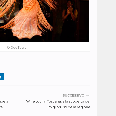
© OgoTours
→
SUCCESSIVO
Angela
Wine tour in Toscana, alla scoperta dei
ve
migliori vini della regione