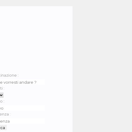
inazione :
i :
o :
enza :