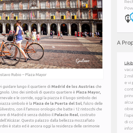
Rech
Pow
A Prop
Liki
vaca
stavo Rubio – Plaza Mayor
2 mi
e vi
i guidare lungo il quartiere di
Madrid de los Austrias
che
cont
agnolo. Uno dei simboli di questo quartiere è
Plaza Mayor,
princ
nevale e le corride, oggi la piazza è il luogo simbolo dei
alcu
 piazza simbolo è la
Plaza de la Puerta del Sol
, fulcro delle
obie
ilvestro, con il famoso orologio che batte i 12 rintocchi che
uore di Madrid è senza dubbio il
Palacio Real
, costruito
l’isp
dell’Alcázar. Questo palazzo dalla bellezza mozzafiato
di c
ardini è stato ed è ancora oggi la residenza delle cerimonie
info