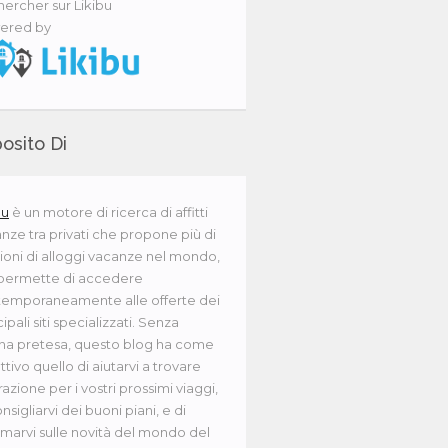
ercher sur Likibu
ered by
osito Di
bu
è un motore di ricerca di affitti
nze tra privati che propone più di
lioni di alloggi vacanze nel mondo,
 permette di accedere
emporaneamente alle offerte dei
ipali siti specializzati. Senza
na pretesa, questo blog ha come
ttivo quello di aiutarvi a trovare
irazione per i vostri prossimi viaggi,
onsigliarvi dei buoni piani, e di
rmarvi sulle novità del mondo del