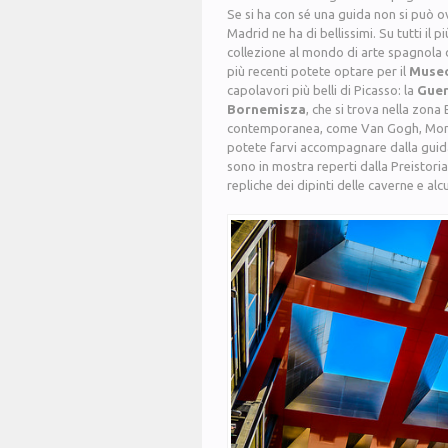
Se si ha con sé una guida non si può 
Madrid ne ha di bellissimi. Su tutti il p
collezione al mondo di arte spagnola da
più recenti potete optare per il
Museo
capolavori più belli di Picasso: la
Guer
Bornemisza
, che si trova nella zon
contemporanea, come Van Gogh, Monet 
potete farvi accompagnare dalla guida
sono in mostra reperti dalla Preistoria 
repliche dei dipinti delle caverne e al