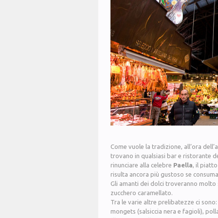
Come vuole la tradizione, all’ora dell
trovano in qualsiasi bar e ristorante de
rinunciare alla celebre
Paella
, il piat
risulta ancora più gustoso se consumat
Gli amanti dei dolci troveranno molto 
zucchero caramellato.
Tra le varie altre prelibatezze ci sono
mongets (salsiccia nera e fagioli), po