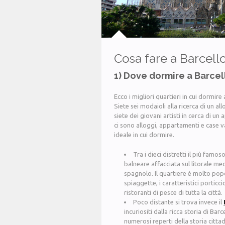
Cosa fare a Barcell
1) Dove dormire a Barce
Ecco i migliori quartieri in cui dormire
Siete sei modaioli alla ricerca di un a
siete dei giovani artisti in cerca di un
ci sono alloggi, appartamenti e case vac
ideale in cui dormire.
Tra i dieci distretti il più famos
balneare affacciata sul litorale me
spagnolo. Il quartiere è molto popo
spiaggette, i caratteristici porticci
ristoranti di pesce di tutta la città.
Poco distante si trova invece il
incuriositi dalla ricca storia di Ba
numerosi reperti della storia cittad