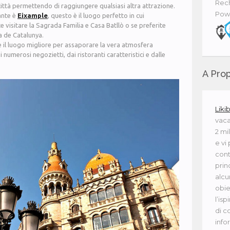
Rech
città permettendo di raggiungere qualsiasi altra attrazione.
Pow
ante è
Eixample
, questo è il luogo perfetto in cui
e visitare la Sagrada Familia e Casa Batllò o se preferite
 de Catalunya.
 il luogo migliore per assaporare la vera atmosfera
 numerosi negozietti, dai ristoranti caratteristici e dalle
A Prop
Liki
vaca
2 mi
e vi
cont
princ
alcu
obie
l’isp
di c
info