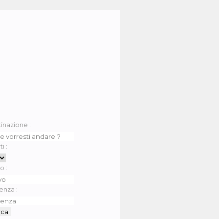
inazione :
i :
o :
enza :