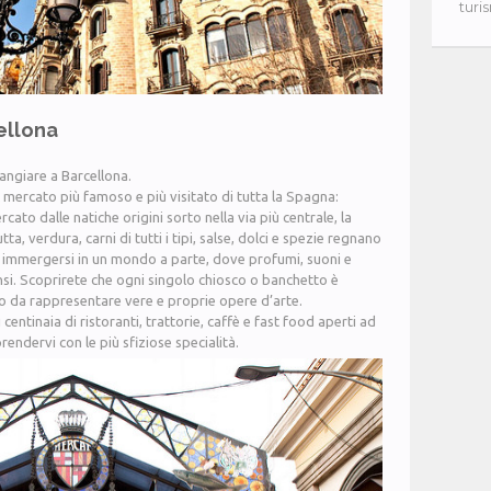
turi
ellona
angiare a Barcellona.
l mercato più famoso e più visitato di tutta la Spagna:
mercato dalle natiche origini sorto nella via più centrale, la
utta, verdura, carni di tutti i tipi, salse, dolci e spezie regnano
a immergersi in un mondo a parte, dove profumi, suoni e
nsi. Scoprirete che ogni singolo chiosco o banchetto è
o da rappresentare vere e proprie opere d’arte.
i centinaia di ristoranti, trattorie, caffè e fast food aperti ad
endervi con le più sfiziose specialità.