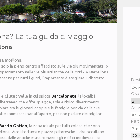
ona? La tua guida di viaggio
llona
 a Barcellona.
lloggio in pieno centro affacciato sulle vie più movimentate, o
 appartamento nelle vie più artistiche della città? A Barcellona
anze per tutti i gusti, l’importante è scegliere il distretto
Dest
Ospit
o è
Ciutat Vella
in cui spicca
Barceloneta
, la località
diterraneo che offre spiagge, sole e tipico divertimento
Arriv
lare tra le giovani coppie e le famiglie per via delle sue
oli e i numerosi bar all’aperto, per non parlare dei migliori
Part
Barrio Gotico
, la zona ideale per tutti coloro che sono
rcellona. Vicoli tortuosi e piazze pittoresche – che occultano
ina, dalle antiche mura romane agli edifici medievali – si