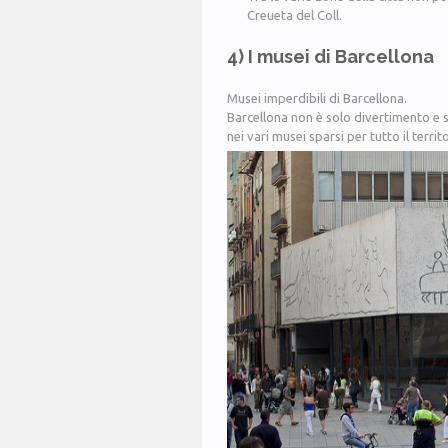
Creueta del Coll.
4) I musei di Barcellona
Musei imperdibili di Barcellona.
Barcellona non è solo divertimento e sa
nei vari musei sparsi per tutto il territo