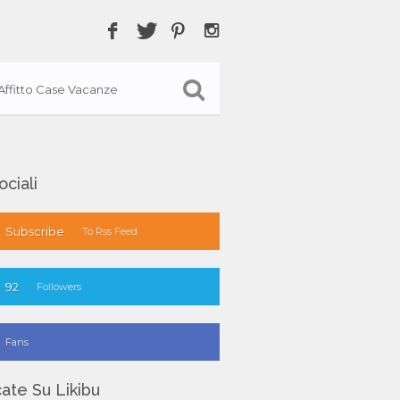
Affitto Case Vacanze
ociali
Subscribe
To Rss Feed
92
Followers
Fans
ate Su Likibu