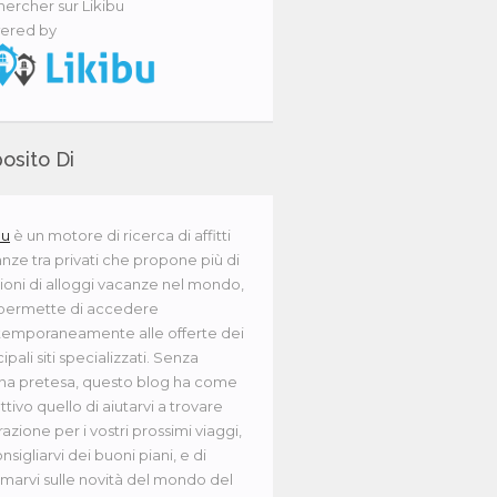
ercher sur Likibu
ered by
osito Di
bu
è un motore di ricerca di affitti
nze tra privati che propone più di
lioni di alloggi vacanze nel mondo,
 permette di accedere
emporaneamente alle offerte dei
ipali siti specializzati. Senza
na pretesa, questo blog ha come
ttivo quello di aiutarvi a trovare
irazione per i vostri prossimi viaggi,
onsigliarvi dei buoni piani, e di
rmarvi sulle novità del mondo del