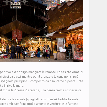
’aperitivo è d’obbligo mangiate le famose
Tapas
che ormai si
i dieci distretti, mentre per il pranzo o la cena non si può
to spagnolo più tipico – composto da riso, carne o pesce – che
o in riva la mare.
sfiziosa la
Crema Catalana
, una densa crema cosparsa di
: fideus a la cassola (spaghetti con maiale), botifatta amb
llastre amb samfaina (pollo arrosto e verdure) e la famosa