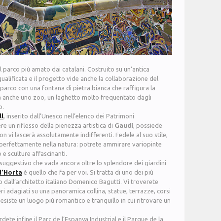
il parco più amato dai catalani. Costruito su un’antica
qualificata e il progetto vide anche la collaborazione del
parco con una fontana di pietra bianca che raffigura la
ita anche uno zoo, un laghetto molto frequentato dagli
o.
ll
, inserito dall’Unesco nell’elenco dei Patrimoni
ere un riflesso della pienezza artistica di
Gaudì
, possiede
 vi lascerà assolutamente indifferenti. Fedele al suo stile,
 perfettamente nella natura: potrete ammirare variopinte
 e sculture affascinanti.
o suggestivo che vada ancora oltre lo splendore dei giardini
d’Horta
è quello che fa per voi. Si tratta di uno dei più
to dall’architetto italiano Domenico Bagutti. Vi troverete
ri adagiati su una panoramica collina, statue, terrazze, corsi
esiste un luogo più romantico e tranquillo in cui ritrovare un
dete infine il Parc de l’Espanya Industrial e il Parque de la