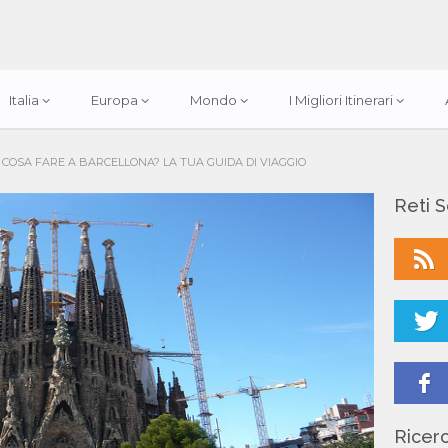
Italia
Europa
Mondo
I Migliori Itinerari
COSA FARE A BARCELLONA? LA TUA GUIDA DI VIAGGIO
Reti S
Ricerc