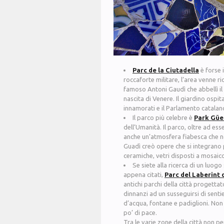
Parc de la Ciutadella
è forse 
roccaforte militare, l’area venne ri
famoso Antoni Gaudì che abbellì il 
nascita di Venere. Il giardino osp
innamorati e il Parlamento catalan
Il parco più celebre è
Park Güe
dell’Umanità. Il parco, oltre ad ess
anche un’atmosfera fiabesca che non
Guadì creò opere che si integrano
ceramiche, vetri disposti a mosaico
Se siete alla ricerca di un luog
appena citati,
Parc del Laberint 
antichi parchi della città progetta
dinnanzi ad un susseguirsi di sentie
d’acqua, fontane e padiglioni. Non 
po’ di pace.
Tra le varie zone della città non per