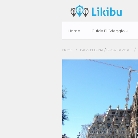
Home
Guida Di Viaggio
/
/
/
HOME
BARCELLONA
COSA FARE A...