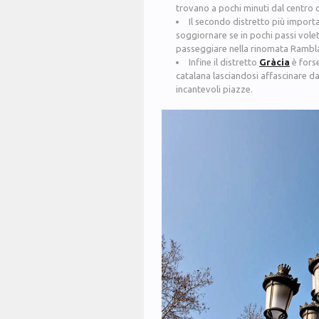
trovano a pochi minuti dal centro 
Il secondo distretto più import
soggiornare se in pochi passi volet
passeggiare nella rinomata Rambla
Infine il distretto
Gràcia
è forse
catalana lasciandosi affascinare dai
incantevoli piazze.